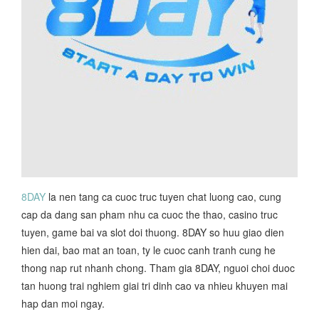
8DAY
la nen tang ca cuoc truc tuyen chat luong cao, cung
cap da dang san pham nhu ca cuoc the thao, casino truc
tuyen, game bai va slot doi thuong. 8DAY so huu giao dien
hien dai, bao mat an toan, ty le cuoc canh tranh cung he
thong nap rut nhanh chong. Tham gia 8DAY, nguoi choi duoc
tan huong trai nghiem giai tri dinh cao va nhieu khuyen mai
hap dan moi ngay.